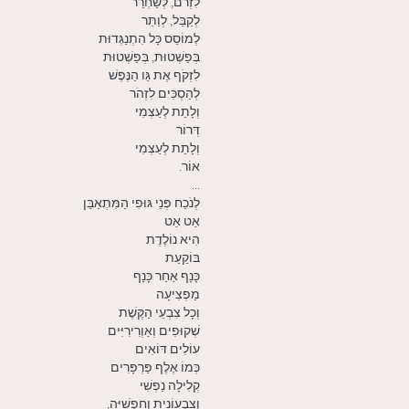
לִזְרֹם, לְשַׁחְרֵר
לְקַבֵּל, לְוַתֵּר
לְמוֹסֵס כָּל הִתְנַגְּדוּת
בְּפַשְׁטוּת, בְּפַשְׁטוּת
לִזְקֹף אֶת גֵּו הַנֶּפֶשׁ
לְהַסְכִּים לִזְהֹר
וְלָתֵת לְעַצְמִי
דְּרוֹר
וְלָתֵת לְעַצְמִי
אוֹר.
...
לְנֹכַח פְּנֵי גּוּפִי הַמִּתְאַבֵּן
אַט אַט
הִיא נוֹלֶדֶת
בּוֹקַעַת
כָּנָף אַחַר כָּנָף
מַפְצִיעָה
וְכָל צִבְעֵי הַקֶּשֶׁת
שְׁקוּפִים וְאַוְרִירִיִּים
עוֹלִים דּוֹאִים
כְּמוֹ אֶלֶף פַּרְפָּרִים
קְלִילָה נַפְשִׁי
וְצִבְעוֹנִית וְחָפְשִׁיָּה,