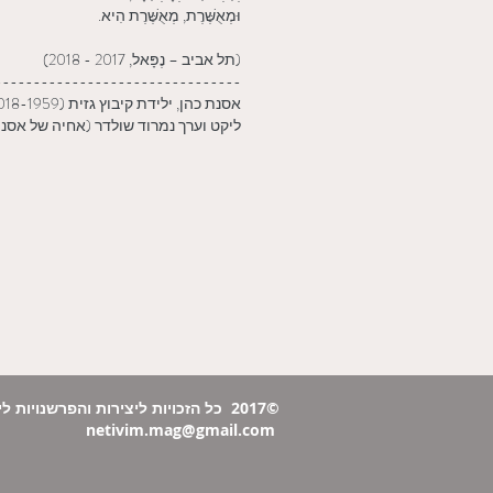
וּמְאֻשֶּׁרֶת, מְאֻשֶּׁרֶת הִיא.
(תל אביב – נֶפָּאל, 2017 - 2018)
--------------------------------
אסנת כהן, ילידת קיבוץ גזית (2018-1959), נפטרה ממחלת ה-ALS.
ליקט וערך נמרוד שולדר (אחיה של אסנת
©2017 כל הזכויות ליצירות 
netivim.mag@gmail.com