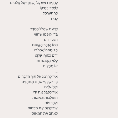
לְהַנִּיחַ רֹאשׁ עַל הַכָּתֵף שֶׁל אֱלֹהִים
לִשְׁכַּב בְּחֵיקוֹ
לְהִתְעַרְסֵל
לָנוּחַ
...
לָדַעַת שֶׁהַכֹּל בְּסֵדֶר
בְּדִיּוּק כְּמוֹ שֶׁהוּא
הַכֹּל זוֹרֵם
כְּמוֹ הַנָּהָר הַקָּסוּם
בְּגִ'יסְפָה שֶׁבְּהֹדּוּ
זֶרֶם כָּסוּף, שָׁקֵט
לְלֹא מַהֲמוֹרוֹת
אוֹ מַפָּלִים
...
אֵיךְ לְהֵרָגֵעַ אֶל תּוֹךְ הַדְּבָרִים
בְּדִיּוּק כְּפִי שֶׁהֵם מִתְהַוִּים
וּלְהַשְׁלִים
אֵיךְ לְקַבֵּל אֶת יָדַי
הַהוֹלְכוֹת וּנְמוֹגוֹת
וּלְהַרְפּוֹת.
אֵיךְ לְרַוֵּחַ אֶת הַדָּחוּס
לֶאֱהֹב אֶת הַמָּאוּס